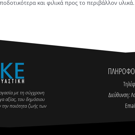
οδοτικότερα και φιλικά προς το περιβάλλον υλικά.
ΠΛΗΡΟΦΟΡ
Τηλέφ
εργασία με τη σύγχρονη
Διεύθυνση: Λ
γα αξίας, του δημόσιου
Email
ν την ποιότητα ζωής των