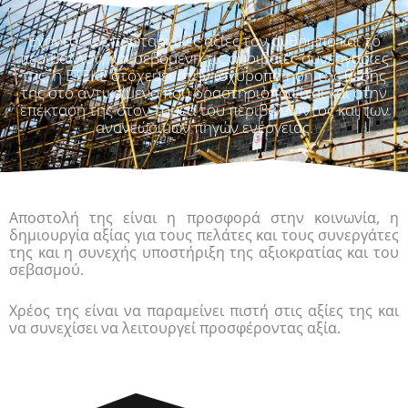
Έχοντας ως πρωταρχικές αξίες τον άνθρωπο και το
περιβάλλον, και σεβόμενη τις αμοιβαίες συνεργασίες
της, η ΕΤΕΚΕ στοχεύει στην ισχυροποίηση της θέσης
της στο αντικείμενο που δραστηριοποιείται και στην
επέκτασή της στον τομέα του περιβάλλοντος και των
ανανεώσιμων πηγών ενέργειας.
Αποστολή της είναι η προσφορά στην κοινωνία, η
δημιουργία αξίας για τους πελάτες και τους συνεργάτες
της και η συνεχής υποστήριξη της αξιοκρατίας και του
σεβασμού.
Χρέος της είναι να παραμείνει πιστή στις αξίες της και
να συνεχίσει να λειτουργεί προσφέροντας αξία.