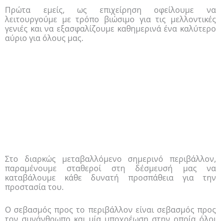
Πρώτα εμείς, ως επιχείρηση οφείλουμε να
λειτουργούμε με τρόπο βιώσιμο για τις μελλοντικές
γενιές και να εξασφαλίζουμε καθημερινά ένα καλύτερο
αύριο για όλους μας.
Φροντίζουμε να δραστηριοποιούμαστε καθημερινά με
τρόπο φιλικό προς το περιβάλλον, ελαχιστοποιώντας
τα παραγόμενα απόβλητα από την λειτουργία μας και
μειώνοντας τις εκπομπές αερίων του θερμοκηπίου.
Στο διαρκώς μεταβαλλόμενο σημερινό περιβάλλον,
παραμένουμε σταθεροί στη δέσμευσή μας να
καταβάλουμε κάθε δυνατή προσπάθεια για την
προστασία του.
Ο σεβασμός προς το περιβάλλον είναι σεβασμός προς
τον συνάνθρωπο και μία υποχρέωση στην οποία όλοι